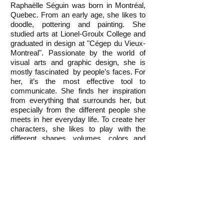
Raphaëlle Séguin was born in Montréal,
Quebec. From an early age, she likes to
doodle, pottering and painting. She
studied arts at Lionel-Groulx College and
graduated in design at "Cégep du Vieux-
Montreal". Passionate by the world of
visual arts and graphic design, she is
mostly fascinated by people’s faces. For
her, it’s the most effective tool to
communicate. She finds her inspiration
from everything that surrounds her, but
especially from the different people she
meets in her everyday life. To create her
characters, she likes to play with the
different shapes, volumes, colors and
contrasts to give them an original
universe and a unique personality. She
loves to bring a funny side to her portraits
more that sometimes have more serious
features. She tries to give people a breath
of fresh air, a moment of craziness, a
little lightness and make them smile.
Painting is a visceral need for her. This
allows her total surrender into a world